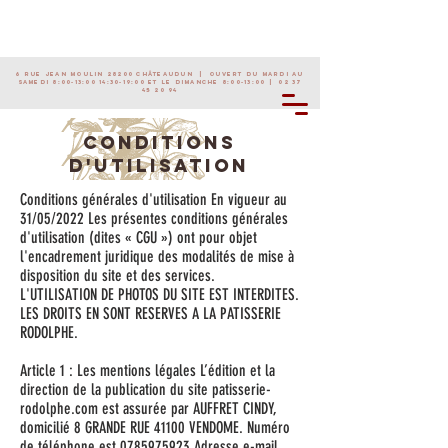
6 rue Jean Moulin 28200 Châteaudun | Ouvert du mardi au
samedi 8:00-13:00 14:30-19:00 et le dimanche 8:00-13:00 |
02 37
45 20 94
CONDITIONS
D'UTILISATION
Conditions générales d'utilisation En vigueur au
31/05/2022 Les présentes conditions générales
d'utilisation (dites « CGU ») ont pour objet
l'encadrement juridique des modalités de mise à
disposition du site et des services.
L'UTILISATION DE PHOTOS DU SITE EST INTERDITES.
LES DROITS EN SONT RESERVES A LA PATISSERIE
RODOLPHE.
Article 1 : Les mentions légales L’édition et la
direction de la publication du site patisserie-
rodolphe.com est assurée par AUFFRET CINDY,
domicilié 8 GRANDE RUE 41100 VENDOME. Numéro
de téléphone est
0785975923
Adresse e-mail